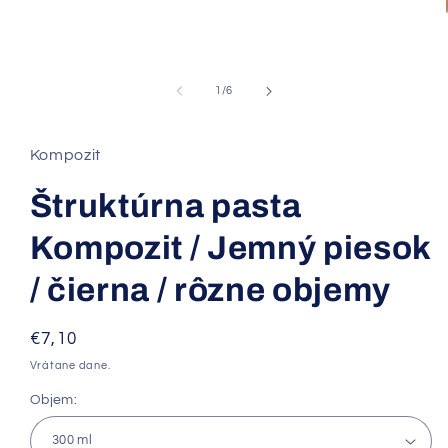
Otvoriť
médium
1
v
modálnom
okne
z
1
/
6
Kompozit
Štruktúrna pasta
Kompozit / Jemný piesok
/ čierna / rôzne objemy
Normálna
€7,10
cena
Vrátane dane.
Objem: