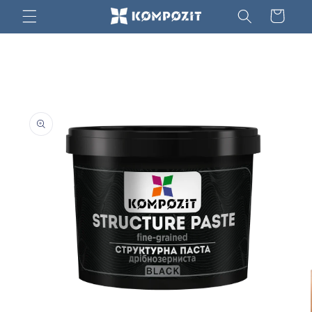
Prejsť
Košík
na
obsah
Prejsť na
informácie
o
produkte