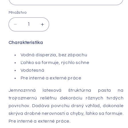
Množstvo
Znížiť
Zvýšiť
množstvo
množstvo
pre
pre
Charakteristika
Štruktúrna
Štruktúrna
pasta
pasta
Vodná disperzia, bez zápachu
Kompozit
Kompozit
Ľahko sa formuje, rýchlo schne
/
/
Jemný
Jemný
Vodotesná
piesok
piesok
Pre interné a externé práce
/
/
čierna
čierna
Jemnozrnná latexová štruktúrna pasta na
/
/
trojrozmernú reliéfnu dekoráciu rôznych tvrdých
rôzne
rôzne
povrchov. Dodáva povrchu drsný vzhľad, dokonale
objemy
objemy
skrýva drobné nerovnosti a chyby, ľahko sa formuje.
Pre interné a externé práce.