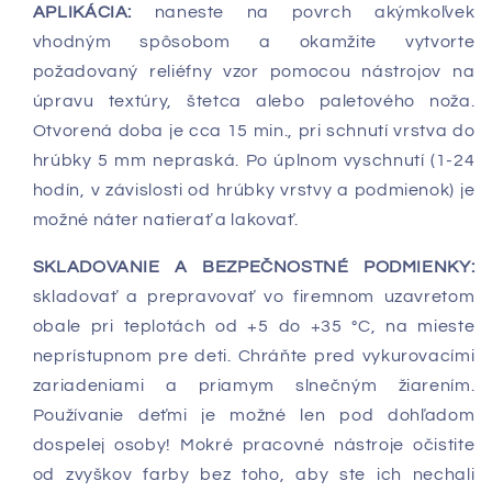
APLIKÁCIA:
naneste na povrch akýmkoľvek
vhodným spôsobom a okamžite vytvorte
požadovaný reliéfny vzor pomocou nástrojov na
úpravu textúry, štetca alebo paletového noža.
Otvorená doba je cca 15 min., pri schnutí vrstva do
hrúbky 5 mm nepraská. Po úplnom vyschnutí (1-24
hodín, v závislosti od hrúbky vrstvy a podmienok) je
možné náter natierať a lakovať.
SKLADOVANIE A BEZPEČNOSTNÉ PODMIENKY:
skladovať a prepravovať vo firemnom uzavretom
obale pri teplotách od +5 do +35 °C, na mieste
neprístupnom pre deti. Chráňte pred vykurovacími
zariadeniami a priamym slnečným žiarením.
Používanie deťmi je možné len pod dohľadom
dospelej osoby! Mokré pracovné nástroje očistite
od zvyškov farby bez toho, aby ste ich nechali