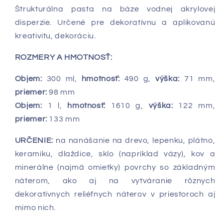
Štrukturálna pasta na báze vodnej akrylovej
disperzie. Určené pre dekoratívnu a aplikovanú
kreativitu, dekoráciu.
ROZMERY A HMOTNOSŤ:
Objem:
300 ml,
hmotnosť:
490 g,
výška:
71 mm,
priemer:
98 mm
Objem:
1 l,
hmotnosť:
1610 g,
výška:
122 mm,
priemer:
133 mm
URČENIE:
na nanášanie na drevo, lepenku, plátno,
keramiku, dlaždice, sklo (napríklad vázy), kov a
minerálne (najmä omietky) povrchy so základným
náterom, ako aj na vytváranie rôznych
dekoratívnych reliéfnych náterov v priestoroch aj
mimo nich.