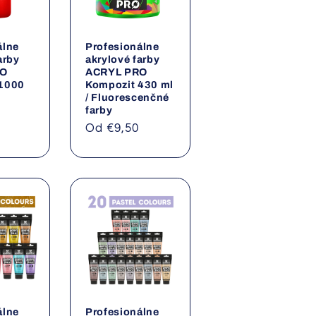
álne
Profesionálne
arby
akrylové farby
RO
ACRYL PRO
 1000
Kompozit 430 ml
/ Fluorescenčné
farby
a
Normálna
Od €9,50
cena
álne
Profesionálne