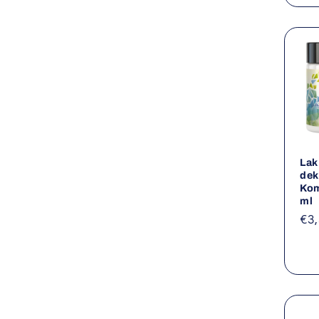
Lak
dek
Kom
ml
No
€3
ce