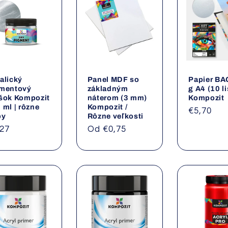
alický
Panel MDF so
Papier BA
mentový
základným
g A4 (10 l
šok Kompozit
náterom (3 mm)
Kompozit
 ml | rôzne
Kompozit /
Normáln
€5,70
by
Rôzne veľkosti
cena
rmálna
,27
Normálna
Od €0,75
na
cena