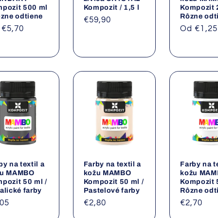
pozit 500 ml
Kompozit / 1,5 l
Kompozit 2
ôzne odtiene
Rôzne odt
Normálna
€59,90
rmálna
 €5,70
Normáln
Od €1,25
cena
na
cena
by na textil a
Farby na textil a
Farby na te
žu MAMBO
kožu MAMBO
kožu MA
pozit 50 ml /
Kompozit 50 ml /
Kompozit 5
alické farby
Pastelové farby
Rôzne odt
rmálna
,05
Normálna
€2,80
Normáln
€2,70
na
cena
cena