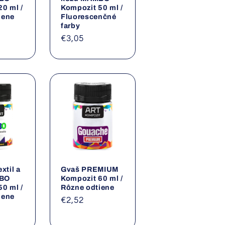
0 ml /
Kompozit 50 ml /
iene
Fluorescenčné
farby
a
Normálna
€3,05
cena
xtil a
Gvaš PREMIUM
MBO
Kompozit 60 ml /
0 ml /
Rôzne odtiene
iene
Normálna
€2,52
a
cena