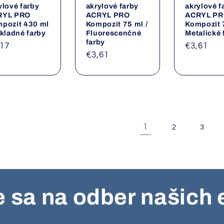
ylové farby
akrylové farby
akrylové f
RYL PRO
ACRYL PRO
ACRYL P
pozit 430 ml
Kompozit 75 ml /
Kompozit 7
ákladné farby
Fluorescenčné
Metalické 
farby
rmálna
,17
Normáln
€3,61
Normálna
€3,61
na
cena
cena
1
2
3
e sa na odber našich 