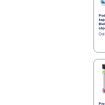
Pod
šep
Bie
ob
No
Od
ce
Pro