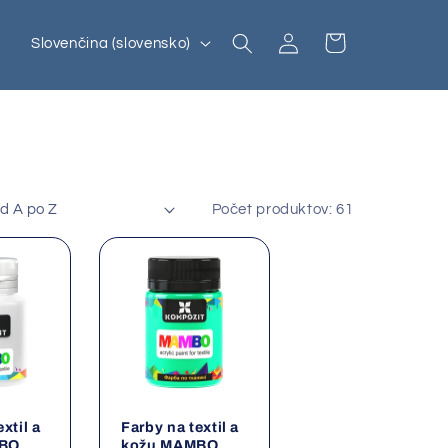
Prihlásiť
J
Košík
Slovenčina (slovensko)
sa
a
z
y
k
Počet produktov: 61
xtil a
Farby na textil a
MBO
kožu MAMBO