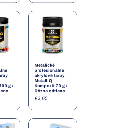
Metalické
álne
profesionálne
arby
akrylové farby
MetalliQ
500 g /
Kompozit 70 g /
iene
Rôzne odtiene
a
Normálna
€3,05
cena