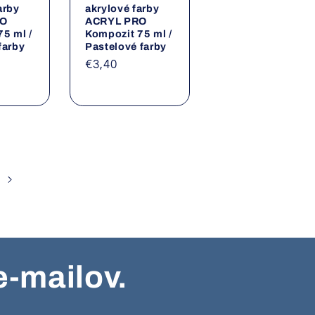
arby
akrylové farby
RO
ACRYL PRO
5 ml /
Kompozit 75 ml /
farby
Pastelové farby
a
Normálna
€3,40
cena
e-mailov.