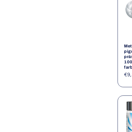
Met
pig
prá
100
far
No
€9
ce