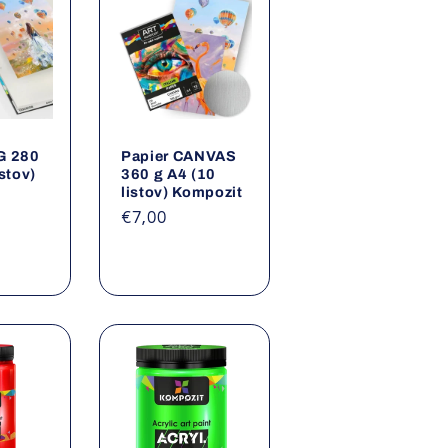
G 280
Papier CANVAS
istov)
360 g A4 (10
listov) Kompozit
a
Normálna
€7,00
cena