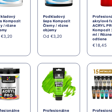
kladový
Podkladový
Profesion
s Kompozit
šeps Kompozit
akrylové f
ly / rôzne
Čierny / rôzne
ACRYL P
jemy
objemy
Kompozit
ml / Rôzne
rmálna
 €3,20
Normálna
Od €3,20
odtiene
na
cena
Normáln
€18,45
cena
fesionálne
Profesionálne
Profesion