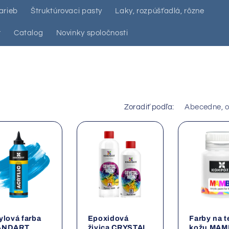
arieb
Štruktúrovaci pasty
Laky, rozpúšťadlá, rôzne
r
Catalog
Novinky spoločnosti
Zoradiť podľa:
ylová farba
Epoxidová
Farby na te
ANDART
živica CRYSTAL
kožu MA