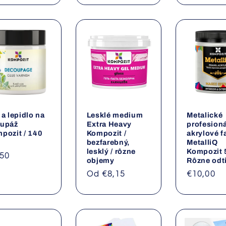
 a lepidlo na
Lesklé medium
Metalické
upáž
Extra Heavy
profesion
pozit / 140
Kompozit /
akrylové f
bezfarebný,
MetalliQ
lesklý / rôzne
Kompozit 
rmálna
,50
objemy
Rôzne odt
na
Normálna
Od €8,15
Normáln
€10,00
cena
cena