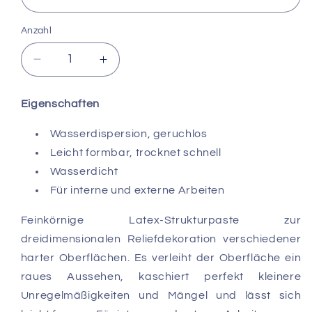
Anzahl
Verringere
Erhöhe
die
die
Menge
Menge
Eigenschaften
für
für
Strukturpaste
Strukturpaste
Wasserdispersion, geruchlos
Composite
Composite
Leicht formbar, trocknet schnell
/
/
Feinsand,
Feinsand,
Wasserdicht
schwarz
schwarz
Für interne und externe Arbeiten
300
300
ml
ml
Feinkörnige Latex-Strukturpaste zur
dreidimensionalen Reliefdekoration verschiedener
harter Oberflächen. Es verleiht der Oberfläche ein
raues Aussehen, kaschiert perfekt kleinere
Unregelmäßigkeiten und Mängel und lässt sich