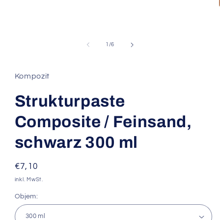
Medien
1
in
Modal
öffnen
von
1
/
6
Kompozit
Strukturpaste
Composite / Feinsand,
schwarz 300 ml
Normaler
€7,10
Preis
inkl. MwSt.
Objem: