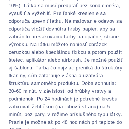
10%). Látka sa musí predprať bez kondicionéra,
vysušiť a vyžehliť. Pre ľahké kreslenie sa
odporúča upevniť látku. Na maľovanie odevov sa
odporúča vložiť dovnútra hrubý papier, aby sa
zabránilo presakovaniu farby na opačnej strane
výrobku. Na látku môžete naniesť obrázok
ceruzkou alebo špeciálnou fixkou a potom použiť
štetec, aplikátor alebo airbrush. Je možné použiť
aj šablónu. Farba čo najviac preniká do štruktúry
tkaniny, čím zafarbuje vlákna a uzatvára
štruktúru samotného produktu. Doba schnutia:
30-60 minút, v závislosti od hrúbky vrstvy a
podmienok. Po 24 hodinách je potrebné kresbu
zafixovať žehličkou (na rubovú stranu) na 5
minút, bez pary, v režime príslušného typu látky.
Pranie je možné až po 48 hodinách pri teplote do