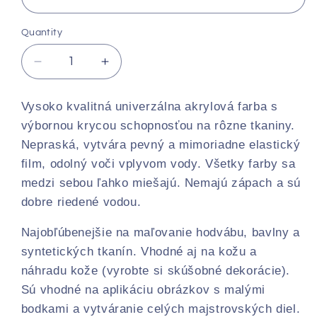
Quantity
Decrease
Increase
quantity
quantity
for
for
Vysoko kvalitná univerzálna akrylová farba s
Farby
Farby
výbornou krycou schopnosťou na rôzne tkaniny.
na
na
Nepraská, vytvára pevný a mimoriadne elastický
textil
textil
a
a
film, odolný voči vplyvom vody. Všetky farby sa
kožu
kožu
medzi sebou ľahko miešajú. Nemajú zápach a sú
MAMBO
MAMBO
dobre riedené vodou.
Kompozit
Kompozit
20
20
Najobľúbenejšie na maľovanie hodvábu, bavlny a
ml
ml
syntetických tkanín. Vhodné aj na kožu a
/
/
Rôzne
Rôzne
náhradu kože (vyrobte si skúšobné dekorácie).
odtiene
odtiene
Sú vhodné na aplikáciu obrázkov s malými
bodkami a vytváranie celých majstrovských diel.