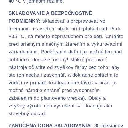
40 °C v jemnom režime.
SKLADOVANIE A BEZPEČNOSTNÉ
PODMIENKY
: skladovať a prepravovať vo
firemnom uzavretom obale pri teplotách od +5 do
+35 °C, na mieste neprístupnom pre deti. Chráňte
pred priamym slnečným žiarením a vykurovacími
zariadeniami. Používanie deťmi je možné len pod
dohľadom dospelej osoby! Mokré pracovné
nástroje očistite od zvyškov farby bez toho, aby
ste ich nechali zaschnúť, a dôkladne opláchnite
vodou (v prípade krátkych prestávok v práci je
možné náradie chrániť pred vyschnutím
zabalením do plastového vrecka). Obaly a
zvyšky výrobku po vysušení sa likvidujú ako
stavebný odpad.
ZARUČENÁ DOBA SKLADOVANIA:
36 mesiacov