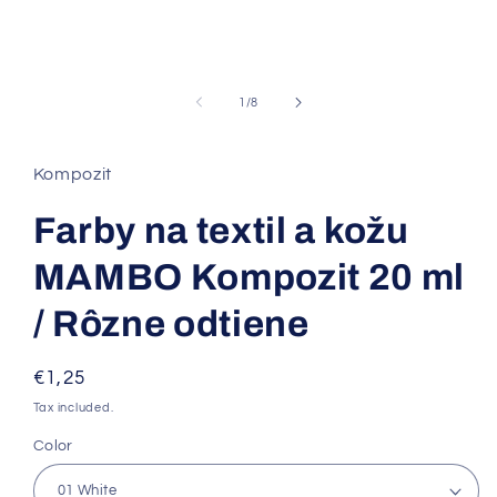
in
modal
of
1
/
8
Kompozit
Farby na textil a kožu
MAMBO Kompozit 20 ml
/ Rôzne odtiene
Regular
€1,25
price
Tax included.
Color