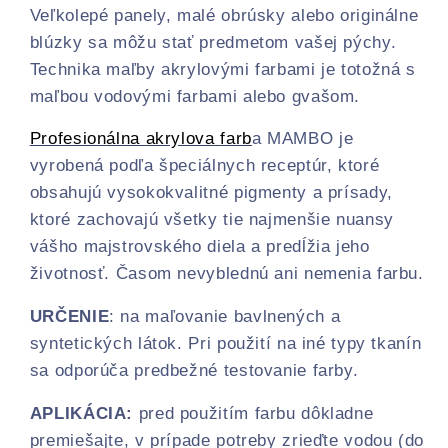
Veľkolepé panely, malé obrúsky alebo originálne
blúzky sa môžu stať predmetom vašej pýchy.
Technika maľby akrylovými farbami je totožná s
maľbou vodovými farbami alebo gvašom.
Profesion
á
lna
akrylova
farb
a
MAMBO
je
vyrobená podľa špeciálnych receptúr, ktoré
obsahujú vysokokvalitné pigmenty a prísady,
ktoré zachovajú všetky tie najmenšie nuansy
vášho majstrovského diela a predĺžia jeho
životnosť. Časom nevyblednú ani nemenia farbu.
URČENIE
: na maľovanie bavlnených a
syntetických látok. Pri použití na iné typy tkanín
sa odporúča predbežné testovanie farby.
APLIKÁCIA:
pred použitím farbu dôkladne
premiešajte, v prípade potreby zrieďte vodou (do